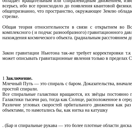
обладает вращательным или спиралевидным движением, изве
всерьез, ибо все происходило до появления квантовой физики
общепризнанно, что пространство, окружающее Землю обладае
стрелке.
Общая теория относительности в связи с открытием во Вс
комплексного ( и подчас разнообразного) гравитационного дав
нахождения космического объекта. (радиальным расстоянием д
Закон гравитации Ньютона так-же требует корректировки т.
может описывать гравитационные явления только в пределах 
1
Заключение.
Млечный Путь — это спираль с баром. Доказательства, вначале
простой спирали.
Все спиральные галактики вращаются, их звёзды постоянно 
Галактики тысячи раз, тогда как Солнце, расположенное в сере
Различие угловых скоростей орбитального движения как ра
объектами, то намотались бы, как нитка на катушку
. (Бар и спиральные рукава — это более плотные области диск