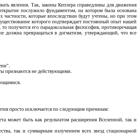
ать явления. Так, законы Кеплера справедливы для движения
 открытие послужило фундаментом, на котором была основана
 частности, которые впоследствии будут учтены, но при этом
 существование которого подтверждает постоянный опыт нашей
, то получится его парадоксальная философия, противоречащая
не должна превращаться в догматизм, утверждающий, что все
ени".
аты признаются не действующими.
няющимися.
ытия просто исключается по следующим причинам:
та может быть как результатом расширения Вселенной, так и
ства, так и суммарным излучением всех звезд стационарной