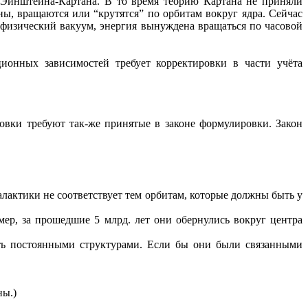
 Эйнштейна-Картана. В то время теорию Картана не приняли
ны, вращаются или “крутятся” по орбитам вокруг ядра. Сейчас
 физический вакуум, энергия вынуждена вращаться по часовой
ионных зависимостей требует корректировки в части учёта
овки требуют так-же принятые в законе формулировки. Закон
алактики не соответствует тем орбитам, которые должны быть у
ер, за прошедшие 5 млрд. лет они обернулись вокруг центра
ыть постоянными структурами. Если бы они были связанными
ны.)