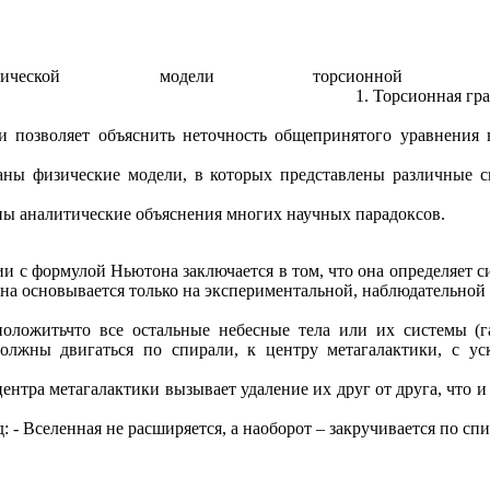
ской модели торсионной грави
тация имеет дискообразную к
ии позволяет объяснить неточность общепринятого уравнения
аны физические модели, в которых представлены различные с
ны аналитические объяснения многих научных парадоксов.
и с формулой Ньютона заключается в том, что она определяет 
она основывается только на экспериментальной, наблюдательной 
положитьчто все остальные небесные тела или их системы (га
должны двигаться по спирали, к центру метагалактики, с у
ентра метагалактики вызывает удаление их друг от друга, что и
 - Вселенная не расширяется, а наоборот – закручивается по сп