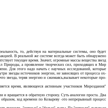
реальность, то, действуя на материальные системы, оно будет
ракцией. В реальной же системе всегда может быть обнаружено
ствует текущее время. Значит, огромные массы вещества звезд
ил Природы, а проявление творческих сил, приходящих в Мир
ени. Для этого надо начать с научных исследований, которые
три звезды источников энер­гии, не зависящих от процесса ох­
что звезда, теряя энергию и сжи­маясь,вызывает некоторые про­
ляется время, являющееся активным участни­ков Мироздания"
ии и вращается в обратную сторону. Суть аналогии проста. Два
м образом, ход времени по Козыреву -это непрерывный процесс
сть тунне­ли -"черные" и "белые" дыры. По "черным" дырам из