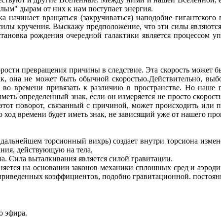
елым" дырам от них к нам поступает энергия.
ка начинает вращаться (закручиваться) наподобие гигантского
силы кручения. Выскажу предположение, что эти силы являются 
становка рождения очередной галактики является процессом уп
орости превращения причины в следствие. Эта скорость может 
к, она не может быть обычной скоростью.Действительно, выбо
 во времени привязать к различию в пространстве. Но наше 
иметь определенный знак, если он измеряется не просто скорос
этот поворот, связанный с причиной, может происходить или по
ход времени будет иметь знак, не зависящий уже от нашего прои
 дальнейшем торсионный вихрь) создает внутри торсиона измене
ания, действующую на тела,
а. Сила выталкивания является силой гравитации.
лняется на основании законов механики сплошных сред и аэрод
 приведенных коэффициентов, подобно гравитационной. постоян
о эфира.