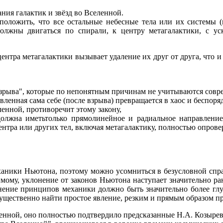
ния галактик и звёзд во Вселенной.
дположить, что все остальные небесные тела или их системы (
должны двигаться по спирали, к центру метагалактики, с у
ентра метагалактики вызывает удаление их друг от друга, что и
 взрыва", которые по непонятным причинам не учитываются совр
вленная сама себе (после взрыва) превращается в хаос и беспоря
енной, противоречит этому закону,
 должна иметьтолько прямолинейное и радиальное направлени
центра или других тел, включая метагалактику, полностью опро
ники Ньютона, поэтому можно усомниться в безусловной справ
мому, уклонение от законов Ньютона наступает значительно ран
ение принципов механики должно быть значительно более глу
существенно найти простое явление, резким и прямым образом 
енной, оно полностью подтвердило предсказанные Н.А. Козыре