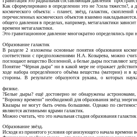
Гравитация это радиальная составляющая давления "пространств
Как сформулировано в определении это не ?сила тяжести?, а
космического объекта: - планет, звёзд, галактик, скоплен
перечисленных космических объектов взаимно накладываются
общего давления в пределах, например, метагалактики зависит
времени метагалактики.
Это гравитационное давление многократно определялись при н
Образование галактик
В разделе 2 изложены основные понятия образования косми
соответствии с предположениями Н.А. Козырева, можно счит
поглощают вещество Вселенной, а белые дыры поставляют зат
Понятие "Чёрная дыра" ни в какой мере не отражает действите
ходе набора определённого объёма вещества (материи) и в 
стороны. В результате образуются рукава, о которых нау
Законы Вселенной, по которым идё
физике.
?Белые дыры? ещё достоверно не обнаружены астрономами, 
"Воронку времени" необходимой для образования звёзд энергие
Квазары не могут быть очень большими. Однако по светимости
являются активными ядрами галактик.
Можно считать, что это начальная стадия образования галакти
Образование звёзд.
Исходя из принятого условия организующего начала времени 