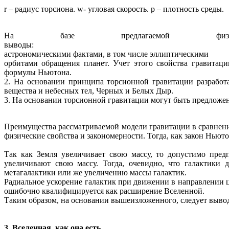
r – радиус торсиона. w- угловая скорость. р – плотность среды.
На базе предлагаемой физиче
выводы: 1. Торсионная грави
астрономическими фактами, в том числе эллиптическими
орбитами обращения планет. Учет этого свойства гравитац
формулы Ньютона.
2. На основании принципа торсионной гравитации разработ
вещества и небесных тел, Черных и Белых Дыр.
3. На основании торсионной гравитации могут быть предложе
Преимущества рассматриваемой модели гравитации в сравнени
физические свойства и закономерности. Тогда, как закон Ньют
Так как Земля увеличивает свою массу, то допустимо пред
увеличивают свою массу. Тогда, очевидно, что галактики 
метагалактики или же увеличению массы галактик.
Радиальное ускорение галактик при движении в направлении ц
ошибочно квалифицируется как расширение Вселенной.
Таким образом, на основании вышеизложенного, следует вывод:
3. Вселенная, как она есть.