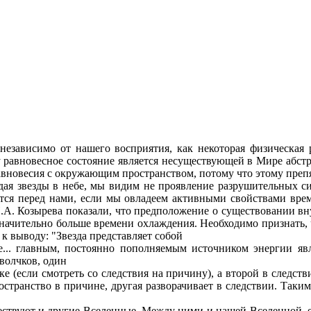
 независимо от нашего восприятия, как некоторая физическая 
у равновесное состояние является несуществующей в Мире абст
авновесия с окружающим пространством, потому что этому препят
дая звезды в небе, мы видим не проявление разрушительных с
оется перед нами, если мы овладеем активными свойствами врем
 Н.А. Козырева показали, что предположение о существовании вну
 значительно больше времени ох­лаждения. Необходимо признать, 
к выводу: "Звезда представляет собой
... главным, постоянно пополняемым источ­ником энергии яв
волчков, один
ке (если смотреть со следствия на причину), а второй в следств
остранство в причине, другая разворачивает в следствии. Таки
ществуют и другие Вселенные. Между ними и нашей Вселенной, е