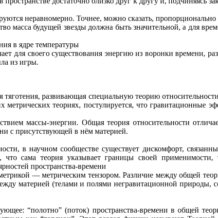
я в пространстве достаточно близко друг к другу и, подчиняясь з
ируются неравномерно. Точнее, можно сказать, пропорционально
во масса будущей звезды должна быть значительной, а для врем
ания в ядре температуры
ет для своего существования энергию из воронки времени, раз
ла из игры.
ия тяготения, развивающая специальную теорию относительнос
гих метрических теориях, постулируется, что гравитационные э
сутствием массы-энергии. Общая теория относительности отлича
ни с присутствующей в нём материей.
ти, в научном сообществе существует дискомфорт, связанный,
м, что сама теория указывает границы своей применимости,
ярностей пространства-времени
 метрикой — метрическим тензором. Различие между общей тео
 между материей (телами и полями негравитационной природы, 
ующее: “полотно” (поток) пространства-времени в общей теор