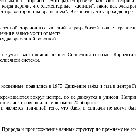
стным как “торсион”. Этот раздел физики называют Теорией
, когда верили, что элементарные “частицы”, такие как электро
т правосторонним вращением”. Это значит, что, проходя через
еленной торсионных явлений и разработкой новых гравитац
ления в зависимости от места
о ядра временной воронки).
к .не учитывает влияние планет Солнечной системы. Корректир
Солнечной системы.
 косвенные, появились в 1975: Движение звёзд и газа в центре Г
перемещаются вокруг центра, но не движутся в унисон. Наприм
дине диска, совершило лишь около 20 оборотов.
з и является причиной того, что бары и спирали не могут б
а. Природа и происхождение данных структур по­ прежнему не яс