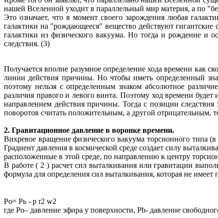
нашей Вселенной уходит в параллель­ный мир материя, а по "б
Это означает, что в момент своего зарождения любая галакти
галактики на "рождающееся" вещество действуют гигантские 
галактики из физического вакуума. Но тогда и рождение и о
следствия. (3)
Получается вполне разумное определение хода времени как ск
линии действия причины. Но чтобы иметь определенный зна
поэтому нельзя с определенным знаком абсолютное различие
различия правого и левого винта. Поэтому ход времени будет 
направлением действия причины. Тогда с позиции следствия 
поворотов считать положительным, а другой отрицательным, то 
2. Гравитационное давление в воронке времени.
Вихревое вращение физического вакуума торсионного типа (в
Градиент давления в космической среде создает силу выталкив
расположенные в этой среде, по направлению к центру торсион
В работе ( 2 ) расчет сил выталкивания или гравитации выпо
формула для определения сил выталкивания, которая не имеет
Pо= Рь - р r2 w2
где Pо– давление эфира у поверхности, Pb- давление свободног