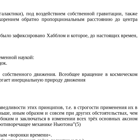
галактики), под воздействием собственной гравитации, также
скорением обратно пропорциональным расстоянию до центра
 было зафиксировано Хабблом и которое, до настоящих времен,
еменной наукой:
док.
е собственного движения. Всеобщее вращение в космическом
вергает инерциальную природу движения
едливости этих принципов, т.е. в строгости применения их в
ьше, иным образом и совсем при других обстоятельствах, чем
боким и заключаться в изменении всех трёх основных аксиом
противоречащее механике Ньютона”(5)
вым «воронки времени».