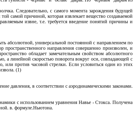
 волчка. Следовательно, с самого момента зарождения будущей
той самой причиной, которая извлекает вещество создаваемой
равляемым извне, т.е. требуется введение понятий причины и
быть абсолютной, универсальной постоянной с направлением по
р пространственного направления совершенно произволен, и
пространство обладает замечательным свойством абсолютного
тью, а линейной скоростью поворота вокруг оси, совпадающей с
, или против часовой стрелки. Если условиться один из этих
звола. (1)
ние давления, в соответствии с аэродинамическими законами.
инамики с использованием уравнения Навье - Стокса. Получена
ной. в. формуле.Ньютона.