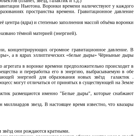
ктов (планет, звёзд, галактик и т.д.)
гравитации Ньютона. Воронки времени наличествуют у каждого
бразованиях пространства времени. Гравитационное давление
её центра (ядра) и степенью заполнения массой объёма воронки
названо тёмной материей (энергией).
ени, концентрирующих огромное гравитационное давление. В
дыры», а в ядрах эллиптических «белые дыры» Чёрныные дыры
ого агрегата в воронке времени предположительно происходит в
вещества и переработка его в энергию, выбрасываемую в обе
упающей энергией для образования новых звёзд галактик .
 принятых в существующей на Земле
актик размещаются именно "Белые дыры", которые снабжают
н миллиардов звезд. В настоящее время известно, что квазары
и звёзд они рождаются кратными.