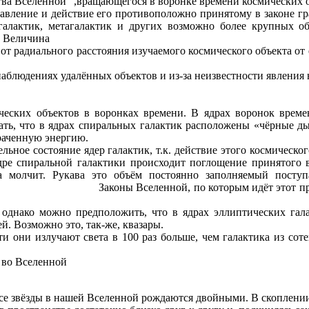
а Вселенной" ,вращающегося в воронке времени космических объе
 давление и действие его противоположно принятому в законе 
ий галактик, метагалактик и других возможно более крупных о
. Величина
 от радиального расстояния изучаемого космического объекта от 
аблюдениях удалённых объектов и из-за неизвестности явления 
ческих объектов в воронках времени. В ядрах воронок врем
ать, что в ядрах спиральных галактик расположены «чёрные 
раченную энергию.
льное состояние ядер галактик, т.к. действие этого космическ
ядре спиральной галактики происходит поглощение принятого 
ка молчит. Рукава это объём постоянно заполняемый пост
т этот процесс могут отличаться от
однако можно предположить, что в ядрах эллиптических гал
й. Возможно это, так-же, квазары.
 они излучают света в 100 раз больше, чем галактика из соте
к во Вселенной
все звёзды в нашей Вселенной рождаются двойными. В скоплени