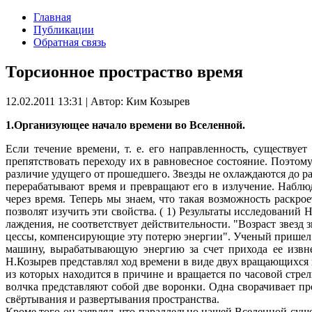
Главная
Публикации
Обратная связь
Торсионное простраство время
12.02.2011 13:31 | Автор: Ким Козырев
1.Организующее начало времени во Вселенной.
Если течение времени, т. е. его направленность, существует
препятствовать переходу их в равновесное состояние. Поэтом
различие удущего от прошедшего. Звезды не охлаждаются до р
перерабатывают время и превращают его в излучение. Наблю
через время. Теперь мы знаем, что такая возможность раскр
позволят изучить эти свойства. ( 1) Результаты исследований
лаждения, не соответствует дей­ствительности. "Возраст звезд
цессы, компенсирующие эту по­терю энергии". Ученый пришел 
машину, вы­рабатывающую энергию за счет прихода ее извне
Н.Козырев представлял ход времени в виде двух вращающихся 
из которых находится в причине и вращается по часовой стрел
волчка представляют собой две воронки. Одна сворачивает пр
свёртывания и развертывания пространства.
Кроме того он заявлял, что параллельно на­шей Вселенной су