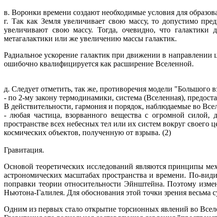
в. Воронки времени создают необходимые условия для образова
г. Так как Земля увеличивает свою массу, то допустимо пре
увеличивают свою массу. Тогда, очевидно, что галактики 
метагалактики или же увеличению массы галактик.
Радиальное ускорение галактик при движении в направлении ц
ошибочно квалифицируется как расширение Вселенной.
д. Следует отметить, так же, противоречия модели "Большого
- по 2-му закону термодинамики, система (Вселенная), предоста
В действительности, гармония и порядок, наблюдаемые во Всел
- любая частица, взорванного вещества с огромной силой,
пространстве всех небесных тел или их систем вокруг своего 
космических объектов, полученную от взрыва. (2)
Гравитация.
Основой теоретических исследований являются принципы меха
астрономических масштабах пространства и времени. По-види
поправки теории относительности Эйнштейна. Поэтому измен
Ньютона-Галилея. Для обоснования этой точки зрения весьма 
Одним из первых стало открытие торсионных явлений во Всел