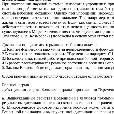
При построении научной системы неизбежны упрощения: прих
планет под действием только одного центрального тела без
система небесной механики. Однако при упрощении, необходи
можно потерять и что-то принципиальное. Так, например, в 
жизни и опыт всего естествознания. Если, как сделал Эрнест
действительности и показавшая этим неполноценность принц
существующее в Мире охвачено известными научными принци
Эти слова Н.А. Козырева (1) положены в основу этой статьи п
Для начала определимся терминологией и подходами:
1.Понятие физический вакуум из-за неопределённости формул
2.В связи с использованием в работе "Временной парадигмы" 
3.Поскольку в настоящей работе признана ошибочной теория 
4.В работе рассматривается реальное состояние населения Всел
5. Законы Вселенной не подлежат формализации, т.к. они могу
6. Ход времени принимается по часовой стрелке если смотреть 
Большой взрыв.
Действующая теория "Большого взрыва" при наличии "Временн
а. Вышеуказанные свойства Вселенной не являются прямыми 
результатом диссипации энергии света при его распространени
б. Микроволновое фоновое излучение космоса может быть к
Вселенной при наличии вышеуказанной диссипации энергии с