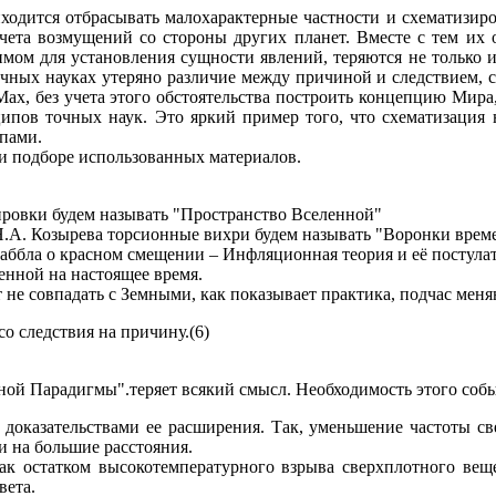
одится отбрасывать малохарактерные частности и схематизиров
 учета возмущений со стороны других планет. Вместе с тем их
мом для установления сущности явлений, теряются не только их
точных науках утеряно различие между причиной и следствием,
 Мах, без учета этого обстоятельства построить концепцию Мира
ипов точных наук. Это яркий пример того, что схематизация 
пами.
ри подборе использованных материалов.
ировки будем называть "Пространство Вселенной"
Н.А. Козырева торсионные вихри будем называть "Воронки врем
Хаббла о красном смещении – Инфляционная теория и её постул
енной на настоящее время.
т не совпадать с Земными, как показывает практика, подчас ме
со следствия на причину.(6)
ой Парадигмы".теряет всякий смысл. Необходимость этого соб
доказательствами ее расширения. Так, уменьшение частоты све
и на большие расстояния.
ак остатком высокотемпературного взрыва сверхплотного веще
вета.