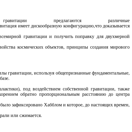
тации предлагаются различные
онфигурацию,что доказывается
 всемирной гравитации и получить поправку для двухмерной
войства космических объектов, принципы создания мирового
силы гравитации, используя общепризнанные фундаментальные,
базе.
лактики), под воздействием собственной гравитации, также
скорением обратно пропорциональным расстоянию до центра
 было зафиксировано Хабблом и которое, до настоящих времен,
ирали или сжимается.