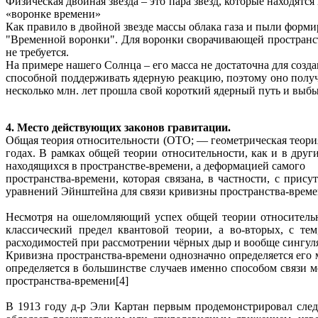
Физическая двойная звезда – это пара звезд, которые находятс
«воронке времени»
Как правило в двойной звезде массы облака газа и пыли форм
"Временной воронки". Для воронки сворачивающей пространст
не требуется.
На примере нашего Солнца – его масса не достаточна для созд
способной поддерживать ядерную реакцию, поэтому оно получа
несколько млн. лет прошла свой короткий ядерный путь и выбы
4. Место действующих законов гравитации.
Общая теория относительности (ОТО; — геометрическая теор
годах. В рамках общей теории относительности, как и в дру
находящихся в пространстве-времени, а деформацией самого
пространства-времени, которая связана, в частности, с при
уравнений Эйнштейна для связи кривизны пространства-време
Несмотря на ошеломляющий успех общей теории относительнос
классический предел квантовой теории, а во-вторых, с те
расходимостей при рассмотрении чёрных дыр и вообще сингул
Кривизна пространства-времени однозначно определяется его
определяется в большинстве случаев именно способом связи
пространства-времени[4]
В 1913 году д-р Эли Картан первым продемонстрировал след