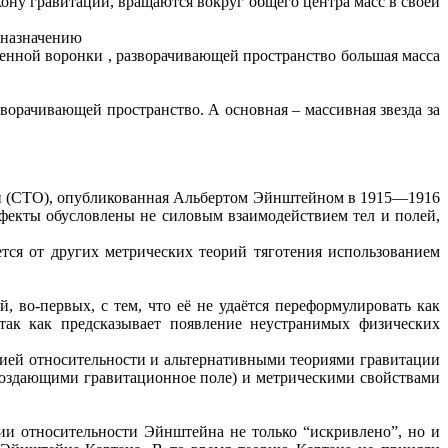
акону гравитации, вращаются вокруг общего центра масс в своей
 назначению
енной воронки , разворачивающей пространство большая масса
ворачивающей пространство. А основная – массивная звезда за
ти (СТО), опубликованная Альбертом Эйнштейном в 1915—1916
ффекты обусловлены не силовым взаимодействием тел и полей,
ется от других метрических теорий тяготения использованием
 во-первых, с тем, что её не удаётся переформулировать как
 так как предсказывает появление неустранимых физических
рией относительности и альтернативными теориями гравитации
создающими гравитационное поле) и метрическими свойствами
ии относительности Эйнштейна не только “искривлено”, но и